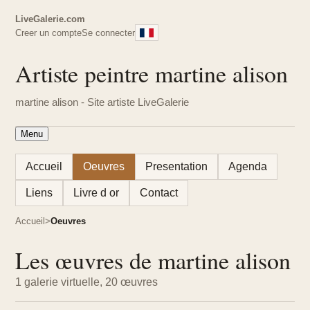
LiveGalerie.com
Creer un compte
Se connecter
Artiste peintre martine alison
martine alison - Site artiste LiveGalerie
Menu
Accueil
Oeuvres
Presentation
Agenda
Liens
Livre d or
Contact
Accueil
Oeuvres
Les œuvres de martine alison
1 galerie virtuelle, 20 œuvres