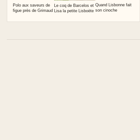
Quand Lisbonne fait
P
Polo aux saveurs de
Le coq de Barcelos et
son cinoche
c
figue près de Grimaud
Lisa la petite Lisboète